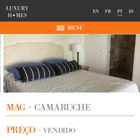
EN
FR
PT
ES
MENU
MAG
CAMARUCHE
PREÇO
- VENDIDO