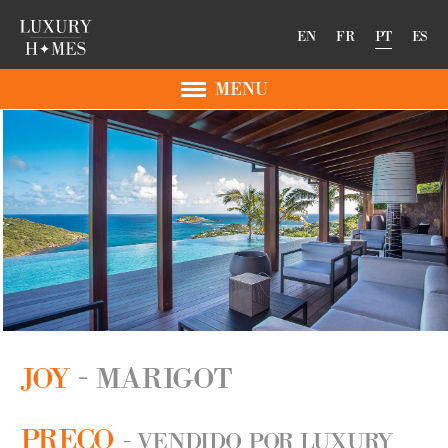
EN
FR
PT
ES
MENU
JOY
MARIGOT
PREÇO
- VENDIDO POR LUXURY