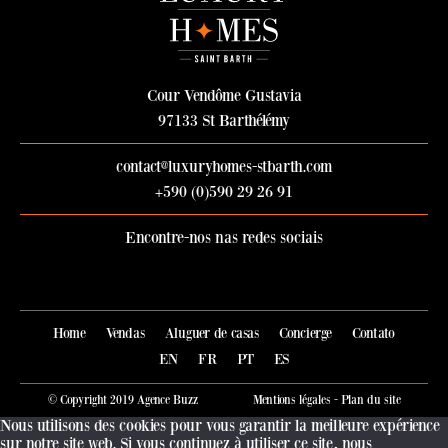
Cour Vendôme Gustavia
97133 St Barthélémy
contact@luxuryhomes-stbarth.com
+590 (0)590 29 26 91
Encontre-nos nas redes sociais
Junte-se a Luxury Homes no Faceb
Siga Luxury Homes no Instagra
Home
Vendas
Aluguer de casas
Concierge
Contato
EN
FR
PT
ES
© Copyright 2019
Agence Buzz
Mentions légales
-
Plan du site
Nous utilisons des cookies pour vous garantir la meilleure expérience
sur notre site web. Si vous continuez à utiliser ce site, nous